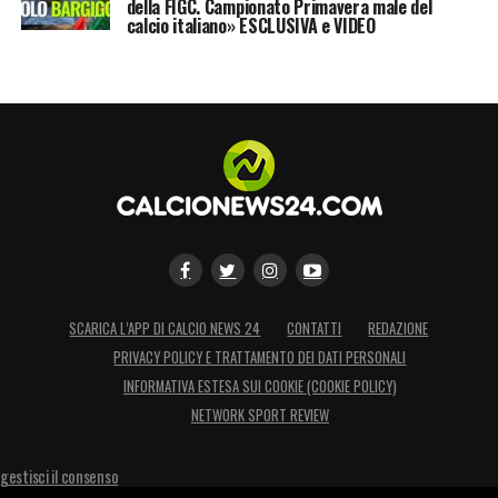
della FIGC. Campionato Primavera male del
calcio italiano» ESCLUSIVA e VIDEO
SCARICA L’APP DI CALCIO NEWS 24
CONTATTI
REDAZIONE
PRIVACY POLICY E TRATTAMENTO DEI DATI PERSONALI
INFORMATIVA ESTESA SUI COOKIE (COOKIE POLICY)
NETWORK SPORT REVIEW
gestisci il consenso