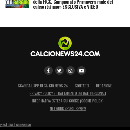
della FIGC. Campionato Primavera male del
calcio italiano» ESCLUSIVA e VIDEO
SCARICA L’APP DI CALCIO NEWS 24
CONTATTI
REDAZIONE
PRIVACY POLICY E TRATTAMENTO DEI DATI PERSONALI
INFORMATIVA ESTESA SUI COOKIE (COOKIE POLICY)
NETWORK SPORT REVIEW
gestisci il consenso