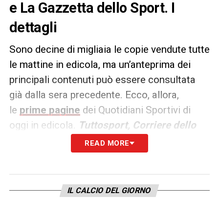
e La Gazzetta dello Sport. I
dettagli
Sono decine di migliaia le copie vendute tutte
le mattine in edicola, ma un’anteprima dei
principali contenuti può essere consultata
già dalla sera precedente. Ecco, allora,
le
prime pagine
dei Quotidiani Sportivi di
oggi in edicola.
Tuttosport, Corriere dello
Sport e La Gazzetta dello
READ MORE
Sport
rappresentano i principali quotidiani
sportivi in
Italia
. Punto di riferimento ogni
giorno tanto per gli addetti ai lavori quanto
IL CALCIO DEL GIORNO
per gli appassionati.