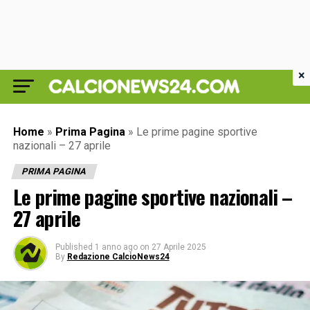
×
Home
»
Prima Pagina
»
Le prime pagine sportive
nazionali – 27 aprile
PRIMA PAGINA
Le prime pagine sportive nazionali –
27 aprile
Published
1 anno ago
on
27 Aprile 2025
By
Redazione CalcioNews24