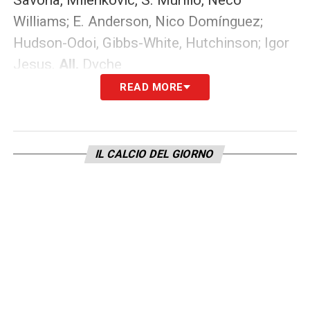
Williams; E. Anderson, Nico Domínguez;
Hudson-Odoi, Gibbs-White, Hutchinson; Igor
Jesus.
All.
Dyche
READ MORE
MANCHESTER CITY
(4-1-4-1):
G.
Donnarumma; Matheus Nunes, Ruben Dias,
Gvardiol, O’Reilly; Nico González; Bernardo
IL CALCIO DEL GIORNO
Silva, Reijnders, Foden, Cherki; Haaland.
All.
Guardiola
ARSENAL-BRIGHTON (Sabato 27
dicembre, ore 16.00) – SKY SPORT e
NOW
ARSENAL
(4-3-3):
David Raya; J. Timber,