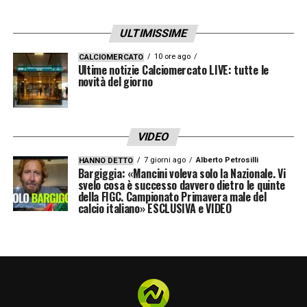
Saliba, Calafiori, Lewis-Skelly; Ødegaard,
Zubimendi, Rice; Trossard, Gyökeres, B.
ULTIMISSIME
Saka.
All.
Arteta
10 ore ago
CALCIOMERCATO
Ultime notizie Calciomercato LIVE: tutte le
novità del giorno
BRIGHTON
(4-2-3-1):
Verbruggen; Veltman,
Van Hecke, Dunk, Kadioglu; Ayari,
Hinshelwood; Minteh, Gruda, Diego Gómez;
VIDEO
Rutter.
All.
Hürzeler
7 giorni ago
Alberto Petrosilli
HANNO DETTO
Bargiggia: «Mancini voleva solo la Nazionale. Vi
svelo cosa è successo davvero dietro le quinte
LIVERPOOL-WOLVERHAMPTON (Sabato
della FIGC. Campionato Primavera male del
calcio italiano» ESCLUSIVA e VIDEO
27 dicembre, ore 16.00) – SKY SPORT e
NOW
LIVERPOOL
(4-2-3-1):
Alisson; Frimpong,
Van Dijk, Robertson, Kerkez; Gravenberch, C.