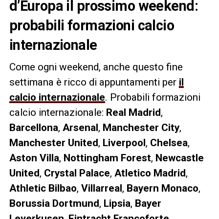
d’Europa il prossimo weekend:
probabili formazioni calcio
internazionale
Come ogni weekend, anche questo fine
settimana è ricco di appuntamenti per
il
calcio internazionale
. Probabili formazioni
calcio internazionale:
Real Madrid
,
Barcellona
,
Arsenal
,
Manchester City
,
Manchester United
,
Liverpool
,
Chelsea
,
Aston Villa
,
Nottingham Forest
,
Newcastle
United
,
Crystal Palace
,
Atletico Madrid
,
Athletic Bilbao
,
Villarreal
,
Bayern Monaco
,
Borussia Dortmund
,
Lipsia
,
Bayer
Leverkusen
,
Eintracht Francoforte
,