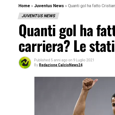
Home
»
Juventus News
»
Quanti gol ha fatto Cristia
JUVENTUS NEWS
Quanti gol ha fat
carriera? Le stat
Published
5 anni ago
on
9 Luglio 2021
By
Redazione CalcioNews24