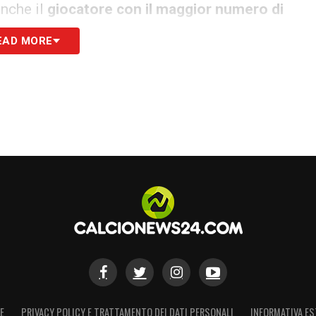
anche il
giocatore con il maggior numero di
cavalcando dunque l’ex compagno di squadra
Iker
EAD MORE
nda,
Raúl
, riuscendo a trovare il
gol contro 33
 doppietta realizzata alla Francia ad Euro 2020,
me
massimo cannoniere di sempre di una
.
Precedentemente aveva chiuso il suo
ague
, suo 30° titolo in carriera, e ha trascinato i
pletta nella semifinale contro la Svizzera.
lla Lituania è diventato inoltre
il giocatore più
i Europee
superando il precedente primatista,
E
PRIVACY POLICY E TRATTAMENTO DEI DATI PERSONALI
INFORMATIVA ES