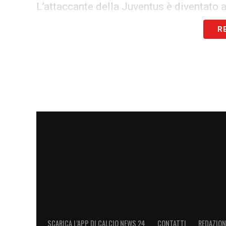
L’attaccante della Juventus è diventato 
vittorie in Champions League (102)
, s
R
Casillas
, ed ha eguagliato un’altra legge
squadre diverse in Champions League.
Con la maglia del
Portogallo,
grazie alla
CR7 ha
raggiunto l’iraniano Ali Daei
co
Nazionale, portandosi a quota 109 goal
2018/2019 conquistando
la Nations Le
suoi in finale segnando una strepitosa tri
Nel 2019/2020 CR7 con il poker rifilato a
prolifico di sempre nelle Qualificazion
l’irlandese Robbie Keane.
SCARICA L’APP DI CALCIO NEWS 24
CONTATTI
REDAZION