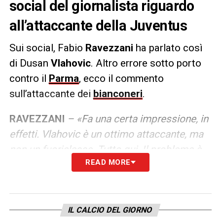
social del giornalista riguardo
all’attaccante della Juventus
Sui social, Fabio
Ravezzani
ha parlato così
di Dusan
Vlahovic
. Altro errore sotto porto
contro il
Parma
, ecco il commento
sull’attaccante dei
bianconeri
.
RAVEZZANI
– «Fa una certa impressione, in
effetti. Vlahovic è un ottimo attaccante, ma
non un fuoriclasse. Tutto qui. Il problema è
READ MORE
che lo pagano come tale e non ha ancora
accettato proposte per prolungare a una
cifra adeguata alla sua bravura
».
IL CALCIO DEL GIORNO