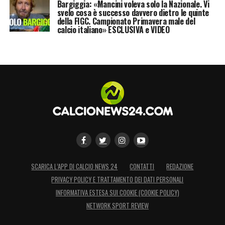
Bargiggia: «Mancini voleva solo la Nazionale. Vi
svelo cosa è successo davvero dietro le quinte
della FIGC. Campionato Primavera male del
calcio italiano» ESCLUSIVA e VIDEO
SCARICA L’APP DI CALCIO NEWS 24
CONTATTI
REDAZIONE
PRIVACY POLICY E TRATTAMENTO DEI DATI PERSONALI
INFORMATIVA ESTESA SUI COOKIE (COOKIE POLICY)
NETWORK SPORT REVIEW