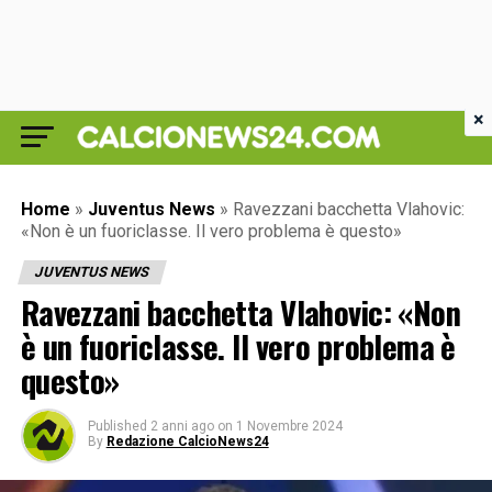
×
Home
»
Juventus News
»
Ravezzani bacchetta Vlahovic:
«Non è un fuoriclasse. Il vero problema è questo»
JUVENTUS NEWS
Ravezzani bacchetta Vlahovic: «Non
è un fuoriclasse. Il vero problema è
questo»
Published
2 anni ago
on
1 Novembre 2024
By
Redazione CalcioNews24