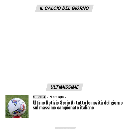
procedura usata per
Ederson e Ademola
IL CALCIO DEL GIORNO
Lookman,
aspettando novità per giugno.
LA PLAYLIST DELLE NOSTRE TOP NEWS
ULTIMISSIME
9 ore ago
SERIE A
Ultime Notizie Serie A: tutte le novità del giorno
sul massimo campionato italiano