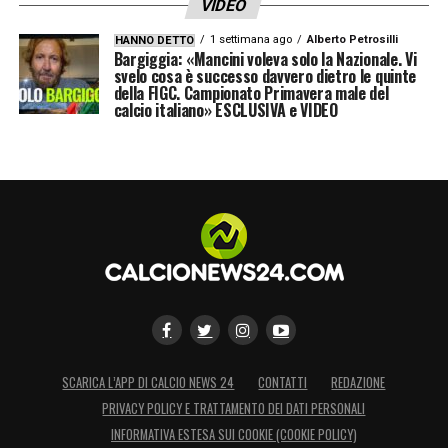
VIDEO
1 settimana ago
Alberto Petrosilli
HANNO DETTO
Bargiggia: «Mancini voleva solo la Nazionale. Vi
svelo cosa è successo davvero dietro le quinte
della FIGC. Campionato Primavera male del
calcio italiano» ESCLUSIVA e VIDEO
SCARICA L’APP DI CALCIO NEWS 24
CONTATTI
REDAZIONE
PRIVACY POLICY E TRATTAMENTO DEI DATI PERSONALI
INFORMATIVA ESTESA SUI COOKIE (COOKIE POLICY)