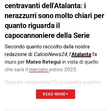
centravanti dell’Atalanta: i
nerazzurri sono molto chiari per
quanto riguarda il
capocannoniere della Serie
Secondo quanto raccolto dalla nostra
redazione di
CalcioNews24
, l’
Atalanta
fa
muro per
Mateo Retegui
in vista di quello
che sarà il
mercato
estivo 2025.
Squadre interessate? Si prospetta qualche
movimento su fronte Premier League, ma c’è
READ MORE
una certezza:
la Dea per Retegui vuole 80
milioni di euro senza sconti
, la stessa