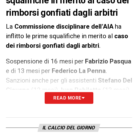
squalifiche in merito al caso dei
rimborsi gonfiati dagli arbitri
La
Commissione disciplinare dell’AIA
ha
inflitto le prime squalifiche in merito al
caso
dei rimborsi gonfiati dagli arbitri
.
Sospensione di 16 mesi per
Fabrizio Pasqua
e di 13 mesi per
Federico La Penna
.
Sanzioni anche per gli assistenti
Stefano
Del
Giovane
(12 mesi),
Ivan
Robilotta
(13 mesi),
READ MORE
Manuel
Robilotta
(14 mesi),
Valentino
Fiorito
(16 mesi).
LA PLAYLIST DELLE NOSTRE TOP NEWS
IL CALCIO DEL GIORNO