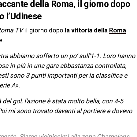
accante della Roma, il giorno dopo
ro l’Udinese
Roma TV
il giorno dopo
la vittoria della
Roma
e.
ra abbiamo sofferto un po’ sull’1-1. Loro hanno
a in più in una gara abbastanza controllata,
sti sono 3 punti importanti per la classifica e
erie A
».
à del gol, l’azione è stata molto bella, con 4-5
Poi mi sono trovato davanti al portiere e dovevo
mente. Siamo vicinissimi alla zona Champions