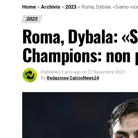
Home
»
Archivio
»
2023
»
Roma, Dybala: «Siamo vici
2023
Roma, Dybala: «Si
Champions: non p
Published
3 anni ago
on
27 Novembre 2023
By
Redazione CalcioNews24