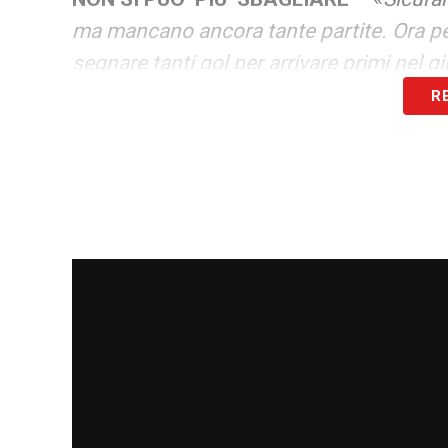
ma mancano ancora tante partite. Ora p
segnare tanti gol per arrivare primi nel g
R
LA PLAYLIST DELLE NOSTRE TOP NEW