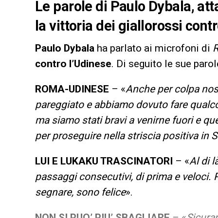
Le parole di Paulo Dybala, att
la vittoria dei giallorossi cont
Paulo Dybala
ha parlato ai microfoni di
contro l’Udinese
. Di seguito le sue parol
ROMA-UDINESE
– «
Anche per colpa nost
pareggiato e abbiamo dovuto fare qualcos
ma siamo stati bravi a venirne fuori e que
per proseguire nella striscia positiva in S
LUI E LUKAKU TRASCINATORI
– «
Al di l
passaggi consecutivi, di prima e veloci. 
segnare, sono felice
».
NON SI PUO’ PIU’ SBAGLIARE
– «
Sicura