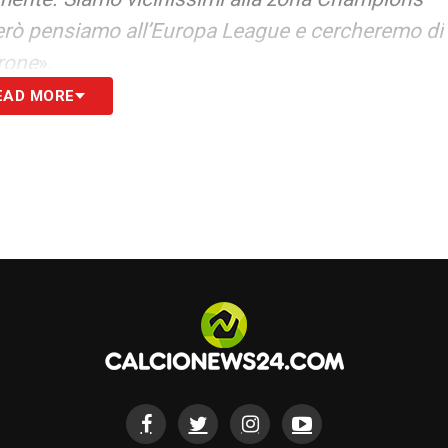
erò pensiamo all’Europa League e cercheremo di
irone
».
EAD MORE
S