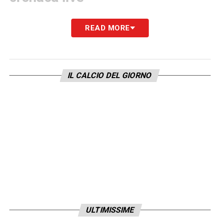
(Matteo Celletti inviato all’Olimpico) –
Allo
READ MORE
stadio Olimpico,
Roma
e
Feyenoord
si
affrontano per il ritorno dei quarti di finale di
Europa League 2022/2023
.
IL CALCIO DEL GIORNO
LA PLAYLIST DELLE NOSTRE TOP NEWS
ULTIMISSIME