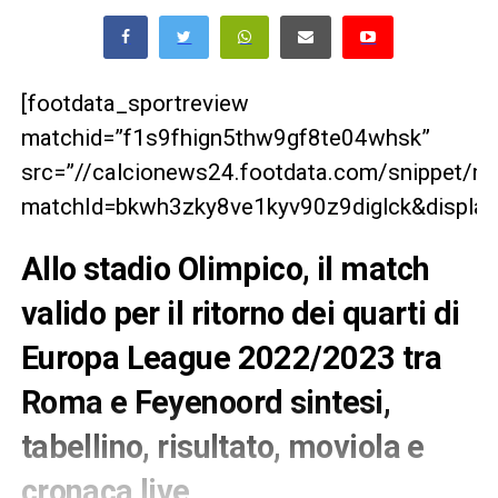
[footdata_sportreview
matchid=”f1s9fhign5thw9gf8te04whsk”
src=”//calcionews24.footdata.com/snippet/m
matchId=bkwh3zky8ve1kyv90z9diglck&displayT
Allo stadio Olimpico, il match
valido per il ritorno dei quarti di
Europa League 2022/2023 tra
Roma e Feyenoord sintesi,
tabellino, risultato, moviola e
cronaca live