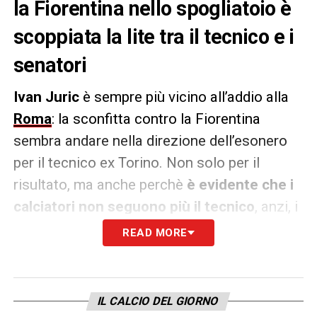
la Fiorentina nello spogliatoio è
scoppiata la lite tra il tecnico e i
senatori
Ivan Juric
è sempre più vicino all’addio alla
Roma
: la sconfitta contro la Fiorentina
sembra andare nella direzione dell’esonero
per il tecnico ex Torino. Non solo per il
risultato, ma anche perchè
è evidente che i
calciatori non seguono più il tecnico
, anzi, i
rapporti sono ormai
compromessi
.
READ MORE
Come riportato dal
Corriere dello Sport
, a
fine partita ci sarebbe stato un duro
IL CALCIO DEL GIORNO
confronto sfociato in una
lite
con i toni che