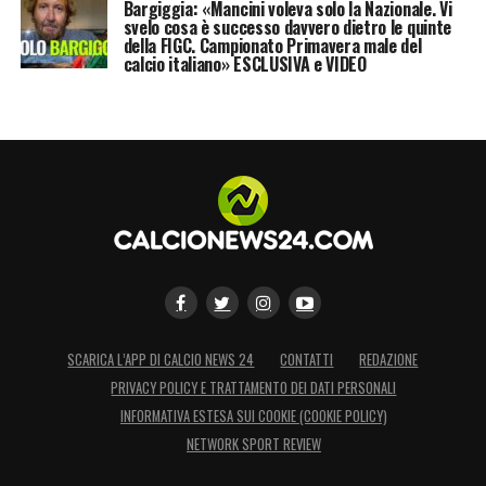
Bargiggia: «Mancini voleva solo la Nazionale. Vi
svelo cosa è successo davvero dietro le quinte
della FIGC. Campionato Primavera male del
calcio italiano» ESCLUSIVA e VIDEO
SCARICA L’APP DI CALCIO NEWS 24
CONTATTI
REDAZIONE
PRIVACY POLICY E TRATTAMENTO DEI DATI PERSONALI
INFORMATIVA ESTESA SUI COOKIE (COOKIE POLICY)
NETWORK SPORT REVIEW