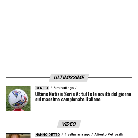
si sono accesi
tra l’allenatore e i senatori
della squadra
, in particolare
Cristante e
Mancini
, sostituiti uno nel primo tempo e
l’altro durante l’intervallo.
LA PLAYLIST DELLE NOSTRE TOP NEWS
ULTIMISSIME
8 minuti ago
SERIE A
Ultime Notizie Serie A: tutte le novità del giorno
sul massimo campionato italiano
VIDEO
1 settimana ago
Alberto Petrosilli
HANNO DETTO