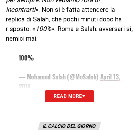
per sempre. Non vediamo l’ora di
incontrarti
». Non si è fatta attendere la
replica di Salah, che pochi minuti dopo ha
risposto: «
100%
». Roma e Salah: avversari sì,
nemici mai.
100%
— Mohamed Salah (@MoSalah)
April 13,
2018
READ MORE
LA PLAYLIST DELLE NOSTRE TOP NEWS
IL CALCIO DEL GIORNO