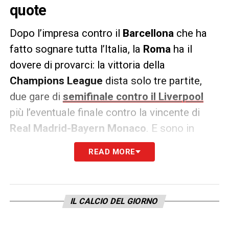
quote
Dopo l’impresa contro il
Barcellona
che ha
fatto sognare tutta l’Italia, la
Roma
ha il
dovere di provarci: la vittoria della
Champions League
dista solo tre partite,
due gare di
semifinale contro il Liverpool
più l’eventuale finale contro la vincente di
Real Madrid-Bayern Monaco
. E sono in
tanti, adesso, a credere che davvero i
READ MORE
giallorossi possano puntare al bersaglio
grosso, al punto da volerci investire qualche
euro.
IL CALCIO DEL GIORNO
La
Snai
quota la
Roma vincente Champions