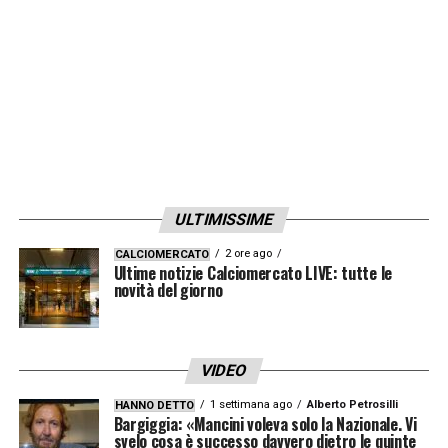
League
8 a 1: significa che facendo una
scommessa da 10 euro ne vincereste 80.
Non male, vero? La favorita assoluta per la
vittoria è il
Real Madrid
di
Cristiano Ronaldo
,
quotato a 3.00. Subito dietro, appaiati con
una quota di 3.25, il
Bayern Monaco
e il
Liverpool
di Klopp. E voi? Su quale squadra
ULTIMISSIME
deciderete di puntare?
2 ore ago
CALCIOMERCATO
Ultime notizie Calciomercato LIVE: tutte le
LA PLAYLIST DELLE NOSTRE TOP NEWS
novità del giorno
VIDEO
1 settimana ago
Alberto Petrosilli
HANNO DETTO
Bargiggia: «Mancini voleva solo la Nazionale. Vi
svelo cosa è successo davvero dietro le quinte