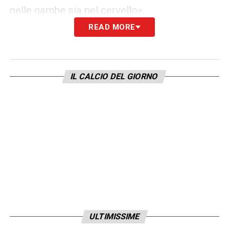
nelle gambe sia nel cervello».
READ MORE
IL MIGLIOR ACQUISTO SUL MERCATO
–
«L’ha fatto il Napoli: De Bruyne è un
fenomeno, e questo lo aveva già dimostrato
IL CALCIO DEL GIORNO
al Manchester City, ma è anche un serio
professionista e un leader».
COSA POTRÀ DARE ALLEGRI AL MILAN –
«Solidità difensiva, che è mancata la scorsa
stagione. Lui è un maestro in fatto di
costruzione della fase di non possesso. E
poi, là davanti, ha giocatori che possono
risolvere in qualsiasi momento».
ULTIMISSIME