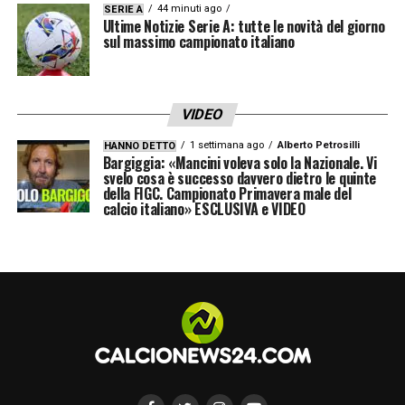
DAVID O VLAHOVIC –
«Non so chi sceglierà
44 minuti ago
SERIE A
Ultime Notizie Serie A: tutte le novità del giorno
Tudor, ma so chi sceglierei io. Dico Vlahovic
sul massimo campionato italiano
perché conosce il campionato italiano, non
ha bisogno di adattamento e, secondo me, ha
anche voglia di dimostrare che è un bravo
VIDEO
centravanti».
1 settimana ago
Alberto Petrosilli
HANNO DETTO
Bargiggia: «Mancini voleva solo la Nazionale. Vi
svelo cosa è successo davvero dietro le quinte
CHE COSA LE PIACE DELLA JUVE –
«È una
della FIGC. Campionato Primavera male del
calcio italiano» ESCLUSIVA e VIDEO
squadra tosta, solida in difesa. Punta a non
subire gol ed è organizzata. Alla lunga, nel
nostro campionato, questo fa la differenza».
L’ATALANTA –
«Ripetere quello che ha fatto
Gasperini a Bergamo è praticamente
impossibile. L’Atalanta ha avviato una
rivoluzione con Juric. Credo ci voglia un po’