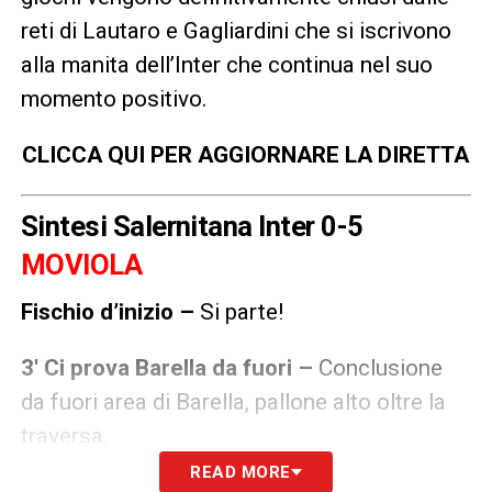
reti di Lautaro e Gagliardini che si iscrivono
alla manita dell’Inter che continua nel suo
momento positivo.
CLICCA QUI PER AGGIORNARE LA DIRETTA
Sintesi Salernitana Inter 0-5
MOVIOLA
Fischio d’inizio –
Si parte!
3′ Ci prova Barella da fuori –
Conclusione
da fuori area di Barella, pallone alto oltre la
traversa.
READ MORE
4′ Contatto in area –
Contrasto in area tra