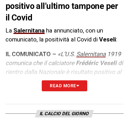
positivo all’ultimo tampone per
il Covid
La
Salernitana
ha annunciato, con un
comunicato, la positività al Covid di
Veseli
:
IL COMUNICATO –
«L’U.S.
Salernitana
1919
comunica che il calciatore
Frédéric Veseli
di
rientro dalla Nazionale è risultato positivo al
tampone molecolare effettuato presso il suo
READ MORE
domicilio. Il difensore si aggiunge ad una
lunga lista di assenze. Non è mai stato a
contatto con il resto della squadra ma
IL CALCIO DEL GIORNO
rientrava dagli impegni con la Nazionale
albanese».