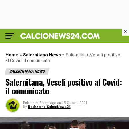
×
Home
»
Salernitana News
»
Salernitana, Veseli positivo
al Covid: il comunicato
SALERNITANA NEWS
Salernitana, Veseli positivo al Covid:
il comunicato
Published
5 anni ago
on
15 Ottobre 2021
By
Redazione CalcioNews24