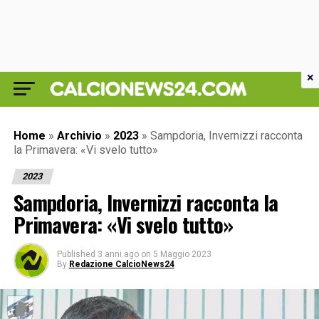
×
Home
»
Archivio
»
2023
»
Sampdoria, Invernizzi racconta
la Primavera: «Vi svelo tutto»
2023
Sampdoria, Invernizzi racconta la
Primavera: «Vi svelo tutto»
Published
3 anni ago
on
5 Maggio 2023
By
Redazione CalcioNews24