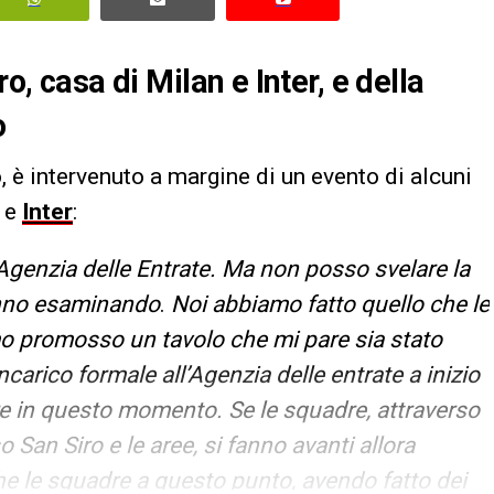
o, casa di Milan e Inter, e della
o
o, è intervenuto a margine di un evento di alcuni
e
Inter
:
l’Agenzia delle Entrate. Ma non posso svelare la
tanno esaminando
.
Noi abbiamo fatto quello che le
mo promosso un tavolo che mi pare sia stato
carico formale all’Agenzia delle entrate a inizio
re in questo momento. Se le squadre, attraverso
San Siro e le aree, si fanno avanti allora
e le squadre a questo punto, avendo fatto dei