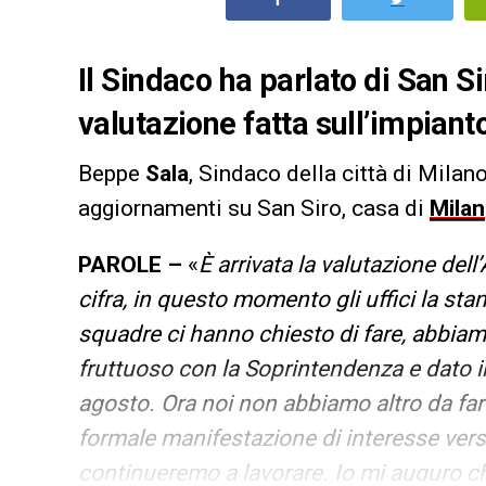
Il Sindaco ha parlato di San Sir
valutazione fatta sull’impiant
Beppe
Sala
, Sindaco della città di Milan
aggiornamenti su San Siro, casa di
Milan
PAROLE –
«
È arrivata la valutazione del
cifra, in questo momento gli uffici la s
squadre ci hanno chiesto di fare, abbia
fruttuoso con la Soprintendenza e dato in
agosto. Ora noi non abbiamo altro da fa
formale manifestazione di interesse verso 
continueremo a lavorare. Io mi auguro ch