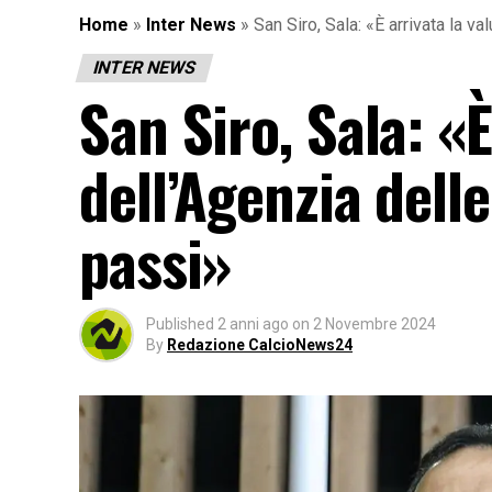
Home
»
Inter News
»
San Siro, Sala: «È arrivata la v
INTER NEWS
San Siro, Sala: «È
dell’Agenzia delle
passi»
Published
2 anni ago
on
2 Novembre 2024
By
Redazione CalcioNews24