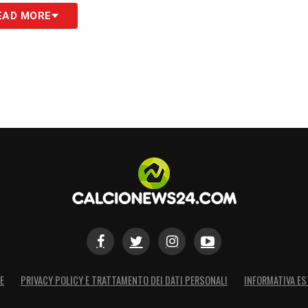
a manifestazione d’interesse. Ma fino ad allora
EAD MORE
gato anche molto tempo dei nostri uffici per
imaria a Milano ma certamente è delicata,
bblica e dei media e quindi per questo va
S
E
PRIVACY POLICY E TRATTAMENTO DEI DATI PERSONALI
INFORMATIVA ES