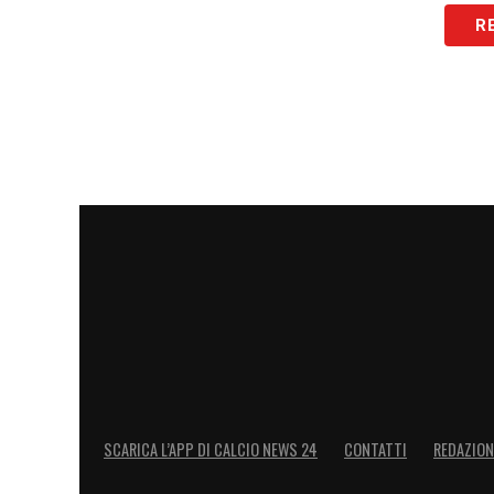
passi in avanti molto decisi, facciano un
R
non abbiamo altro da fare.
Abbiamo impie
questa questione che per me non è la pr
riscuote tanto interesse dell’opinione pu
gestita
».
LA PLAYLIST DELLE NOSTRE TOP NEW
SCARICA L’APP DI CALCIO NEWS 24
CONTATTI
REDAZION