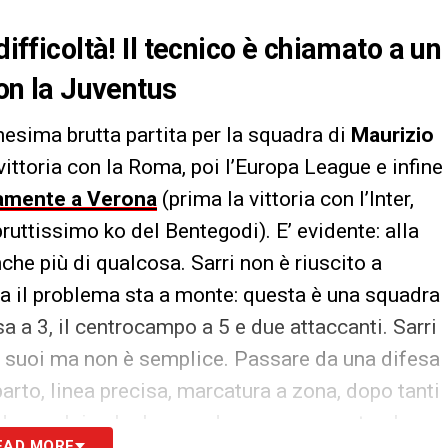
difficoltà! Il tecnico è chiamato a un
n la Juventus
nesima brutta partita per la squadra di
Maurizio
vittoria con la Roma, poi l’Europa League e infine
vamente a Verona
(prima la vittoria con l’Inter,
bruttissimo ko del Bentegodi). E’ evidente: alla
che più di qualcosa. Sarri non è riuscito a
a il problema sta a monte: questa è una squadra
a a 3, il centrocampo a 5 e due attaccanti. Sarri
i suoi ma non è semplice. Passare da una difesa
arto, linea precisa, marcatura a zona, dopo tanti
ndere calcio che la squadra aveva sposato al
EAD MORE