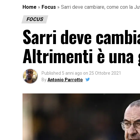
Home
»
Focus
»
Sarri deve cambiare, come con la Juv
FOCUS
Sarri deve cambi
Altrimenti è una
Published
5 anni ago
on
25 Ottobre 2021
By
Antonio Parrotto