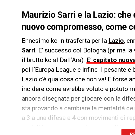
Maurizio Sarri e la Lazio: che 
nuovo compromesso, come co
Ennesimo ko in trasferta per la
Lazio
, en
Sarri
. E’ successo col Bologna (prima la 
il brutto ko al Dall’Ara).
E’ capitato nuo
poi l’Europa League e infine il pesante e 
Lazio c’è qualcosa che non va! E forse an
incidere come avrebbe voluto e potuto m
ancora disegnata per giocare con la difes
sta provando a cambiare la mentalità de
a 3 a una difesa a 4 con movimenti di rep
anni di lavoro con un altro modo di inte
R