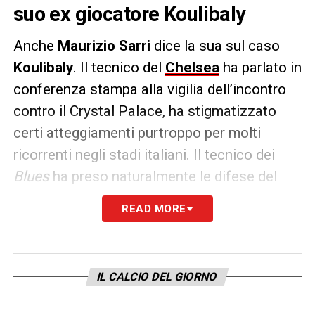
suo ex giocatore Koulibaly
Anche
Maurizio
Sarri
dice la sua sul caso
Koulibaly
. Il tecnico del
Chelsea
ha parlato in
conferenza stampa alla vigilia dell’incontro
contro il Crystal Palace, ha stigmatizzato
certi atteggiamenti purtroppo per molti
ricorrenti negli stadi italiani. Il tecnico dei
Blues
ha preso naturalmente le difese del
suo ex giocatore e ha parlato anche dei
READ MORE
problemi del calcio italiano.
Ecco le parole di Sarri: «
Sappiamo che a
livello calcistico ci sono alcuni problemi in
IL CALCIO DEL GIORNO
Italia. Penso che questo valga soprattutto