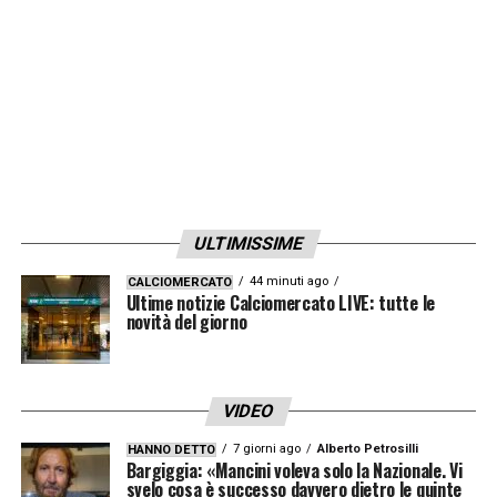
per Napoli. Noi ci fermammo due volte, una
volta contro la Lazio a Roma e un’altra volta
contro la Sampdoria a Genova. Koulibaly è
un uomo meraviglioso e sono molto
dispiaciuto per quanto successo l’altra sera.
Mi spiace tanto per quello che gli è
successo e penso che in Italia si possa fare
ULTIMISSIME
di più per questo tipo di problema
».
44 minuti ago
CALCIOMERCATO
Ultime notizie Calciomercato LIVE: tutte le
LA PLAYLIST DELLE NOSTRE TOP NEWS
novità del giorno
VIDEO
7 giorni ago
Alberto Petrosilli
HANNO DETTO
Bargiggia: «Mancini voleva solo la Nazionale. Vi
svelo cosa è successo davvero dietro le quinte