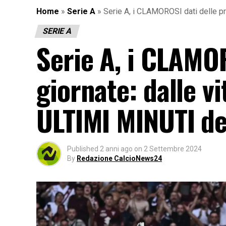
Home
»
Serie A
»
Serie A, i CLAMOROSI dati delle pr
SERIE A
Serie A, i CLAMO
giornate: dalle v
ULTIMI MINUTI de
Published
2 anni ago
on
2 Settembre 2024
By
Redazione CalcioNews24