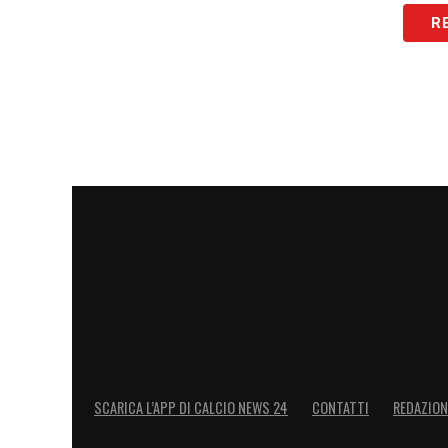
9 punti, non ci sono squadre a punteggi
R
posizione occupata un anno fa dall’Empoli
il Lecce, poi l’Atalanta, a San Siro i ner
andato al riposo in vantaggio, ma due vol
l’unica squadra a non avere incassato gol
rara: solo 6 in 30 gare. Per trovarne cos
scendere addirittura al 2008-09
LA PLAYLIST DELLE NOSTRE TOP NEW
SCARICA L’APP DI CALCIO NEWS 24
CONTATTI
REDAZION