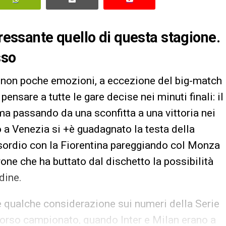
eressante quello di questa stagione.
sso
non poche emozioni, a eccezione del big-match
nsare a tutte le gare decise nei minuti finali: il
ma passando da una sconfitta a una vittoria nei
o a Venezia si +è guadagnato la testa della
esordio con la Fiorentina pareggiando col Monza
rone che ha buttato dal dischetto la possibilità
dine.
e qualche considerazione sui numeri della Serie
corso campionato, quando Inter e Milan erano a