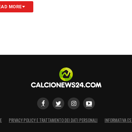
o pieno, così come nessuno è a zero, scomoda
EAD MORE
. L’Inter ha registrato i migliori approcci: prima
azzurri vanno subito in gol. Il Parma è sempre
te su 3 si è fatto rimontare. La Juventus è
. Le vittorie in trasferta sono diventate merce
ì poche – in quel caso addirittura 5 – bisogna
S
E
PRIVACY POLICY E TRATTAMENTO DEI DATI PERSONALI
INFORMATIVA ES