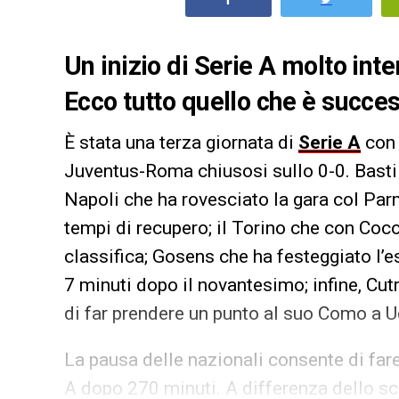
Un inizio di Serie A molto int
Ecco tutto quello che è succe
È stata una terza giornata di
Serie A
con 
Juventus-Roma chiusosi sullo 0-0. Basti pe
Napoli che ha rovesciato la gara col Par
tempi di recupero; il Torino che con Coc
classifica; Gosens che ha festeggiato l’
7 minuti dopo il novantesimo; infine, Cut
di far prendere un punto al suo Como a U
La pausa delle nazionali consente di far
A dopo 270 minuti. A differenza dello s