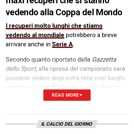
maxi recuperi che si stanno
vedendo alla Coppa del Mondo
I recuperi molto lunghi che stiamo
vedendo al mondiale
potrebbero a breve
arrivare anche in
Serie A
.
Secondo quanto riportato dalla
Gazzetta
dello Sport
, alla ripresa del campionato sarà
possibile vedere degli extra time così lunghi:
un passo in avanti decisivo verso il tempo
READ MORE
effettivo
.
LA PLAYLIST DELLE NOSTRE TOP NEWS
IL CALCIO DEL GIORNO