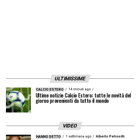
flessione sta tornando ai suoi livelli grazie a
calciatrici forti e con grande esperienza
internazionale, molte delle quali giocano in
Italia, mentre il Galles è una nazionale fisica
con tante ragazze che militano nel
campionato inglese. Nell’ultimo anno
abbiamo dimostrato di poter vincere con
tutte le avversarie, quindi affronteremo
ULTIMISSIME
questo cammino con grande fiducia».
14 minuti ago
CALCIO ESTERO
Ultime notizie Calcio Estero: tutte le novità del
giorno provenienti da tutto il mondo
LA PLAYLIST DELLE NOSTRE TOP NEWS
VIDEO
1 settimana ago
Alberto Petrosilli
HANNO DETTO