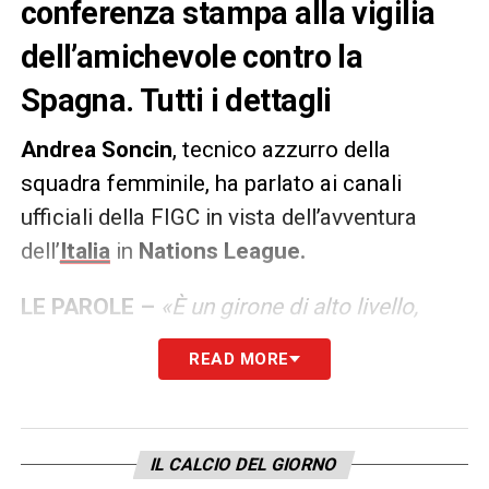
conferenza stampa alla vigilia
dell’amichevole contro la
Spagna. Tutti i dettagli
Andrea Soncin
, tecnico azzurro della
squadra femminile, ha parlato ai canali
ufficiali della FIGC in vista dell’avventura
dell’
Italia
in
Nations League.
LE PAROLE –
«È un girone di alto livello,
come ormai succede sempre con la nuova
READ MORE
formula della competizione affronteremo tre
squadre molto diverse tra loro: la Svezia la
conosciamo bene avendola già affrontata
IL CALCIO DEL GIORNO
due volte, la Danimarca dopo una piccola