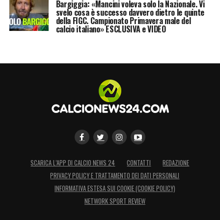
Bargiggia: «Mancini voleva solo la Nazionale. Vi
svelo cosa è successo davvero dietro le quinte
della FIGC. Campionato Primavera male del
calcio italiano» ESCLUSIVA e VIDEO
SCARICA L’APP DI CALCIO NEWS 24
CONTATTI
REDAZIONE
PRIVACY POLICY E TRATTAMENTO DEI DATI PERSONALI
INFORMATIVA ESTESA SUI COOKIE (COOKIE POLICY)
NETWORK SPORT REVIEW