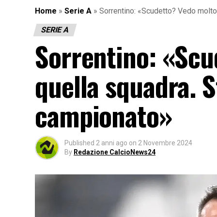
Home
»
Serie A
»
Sorrentino: «Scudetto? Vedo molto
SERIE A
Sorrentino: «Scu
quella squadra. 
campionato»
Published
2 anni ago
on
2 Novembre 2024
By
Redazione CalcioNews24