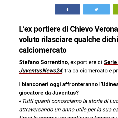
L’ex portiere di Chievo Veron
voluto rilasciare qualche dich
calciomercato
Stefano Sorrentino
, ex portiere di
Serie
JuventusNews24
: tra calciomercato e p
I bianconeri oggi affronteranno l’Udine
giocatore da Juventus?
«
Tutti quanti conosciamo la storia di Lucc
attraversando un anno utile per la sua car
tirerà le somme: se continua a tenere q