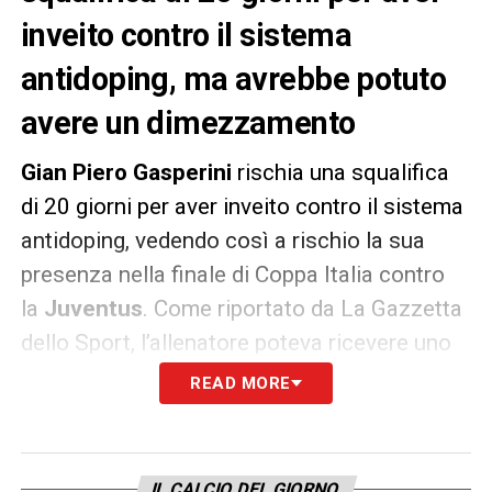
inveito contro il sistema
antidoping, ma avrebbe potuto
avere un dimezzamento
Gian Piero Gasperini
rischia una squalifica
di 20 giorni per aver inveito contro il sistema
antidoping, vedendo così a rischio la sua
presenza nella finale di Coppa Italia contro
la
Juventus
. Come riportato da La Gazzetta
dello Sport, l’allenatore poteva ricevere uno
stop dimezzato se all’inizio di marzo, quando
READ MORE
gli è stata notifica la notizia, avesse
patteggiato. Solo 10 giorni di squalifica che,
tra l’altro, sarebbero partiti il 23 marzo
IL CALCIO DEL GIORNO