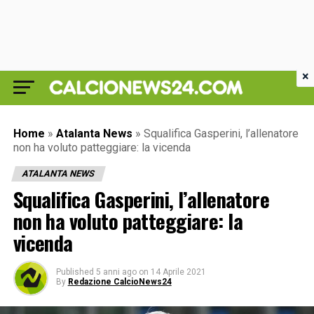
×
Home
»
Atalanta News
»
Squalifica Gasperini, l’allenatore
non ha voluto patteggiare: la vicenda
ATALANTA NEWS
Squalifica Gasperini, l’allenatore
non ha voluto patteggiare: la
vicenda
Published
5 anni ago
on
14 Aprile 2021
By
Redazione CalcioNews24