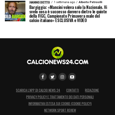
1 settimana ago
Alberto Petrosilli
HANNO DETTO
con l’
Atalanta
che afferma che l’allenatore
Bargiggia: «Mancini voleva solo la Nazionale. Vi
svelo cosa è successo davvero dietro le quinte
non avrebbe fermato il test (negativo) e che
della FIGC. Campionato Primavera male del
calcio italiano» ESCLUSIVA e VIDEO
avrebbe inveito solo contro l’ispettore e non
contro l’intero sistema antidoping.
LA PLAYLIST DELLE NOSTRE TOP NEWS
SCARICA L’APP DI CALCIO NEWS 24
CONTATTI
REDAZIONE
PRIVACY POLICY E TRATTAMENTO DEI DATI PERSONALI
INFORMATIVA ESTESA SUI COOKIE (COOKIE POLICY)
NETWORK SPORT REVIEW