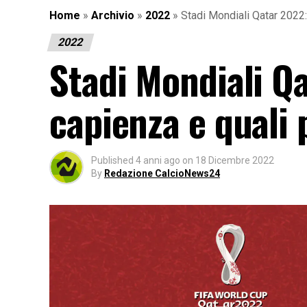
Home
»
Archivio
»
2022
»
Stadi Mondiali Qatar 2022: 
2022
Stadi Mondiali Qa
capienza e quali 
Published
4 anni ago
on
18 Dicembre 2022
By
Redazione CalcioNews24