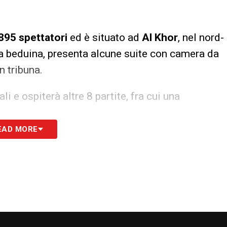
895 spettatori
ed è situato ad
Al Khor
, nel nord-
da beduina, presenta alcune suite con camera da
n tribuna.
i e ospiterà altre 8 partite, fra cui una
EAD MORE
00,
QATAR-ECUADOR
00
, MAROCCO-CROAZIA
,
INGHILTERRA-USA
00,
SPAGNA-GERMANIA
,
OLANDA-QATAR
OSTA RICA-GERMANIA