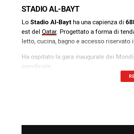
STADIO AL-BAYT
Lo
Stadio Al-Bayt
ha una capienza di
68
est del
Qatar
. Progettato a forma di ten
letto, cucina, bagno e accesso riservato i
Ha ospitato la gara inaugurale dei Mondial
semifinale:
R
GRUPPO A
– Domenica 20 novembre, ore 17.
GRUPPO F
– Mercoledì 23 novembre, ore 11.
GRUPPO B
– Venerdì 25 novembre, ore 20.00
GRUPPO E
– Domenica 27 novembre, ore 20.
GRUPPO A
– Martedì 29 novembre, ore 16.00
GRUPPO E
– Giovedì 1 dicembre, ore 20.00,
C