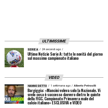
off nel primo storico campionato di Serie B
del club. La Juve Stabia ha fatto un percorso
straordinario e Matteo Lovisa è stato grande
protagonista con il suo lavoro sul mercato e
nella costruzione della squadra. Sono felice
ULTIMISSIME
anche per Aquilani, propone davvero un
bellissimo calcio. Ha portato dentro al
24 secondi ago
SERIE A
Ultime Notizie Serie A: tutte le novità del giorno
gruppo la sua mentalità, la qualità e la
sul massimo campionato italiano
fantasia che aveva già da calciatore
».
ALBERTO AQUILANI
«
Ricordo soprattutto il
VIDEO
rapporto che si era creato. Era un ragazzo
1 settimana ago
Alberto Petrosilli
HANNO DETTO
Bargiggia: «Mancini voleva solo la Nazionale. Vi
giovanissimo ma pieno di qualità.
svelo cosa è successo davvero dietro le quinte
della FIGC. Campionato Primavera male del
Passavamo tante ore a parlare e
calcio italiano» ESCLUSIVA e VIDEO
confrontarci; è lì che nasce il vero rapporto