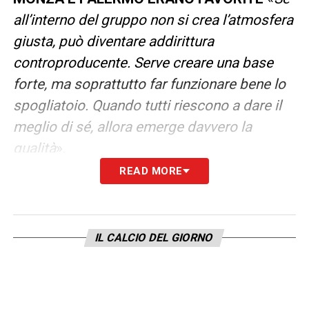
all’interno del gruppo non si crea l’atmosfera
giusta, può diventare addirittura
controproducente. Serve creare una base
forte, ma soprattutto far funzionare bene lo
spogliatoio. Quando tutti riescono a dare il
meglio di sé, allora emerge davvero la
qualità
».
READ MORE
Ultime Notizie Serie A: tutte le novità del
giorno sul massimo campionato italiano
IL CALCIO DEL GIORNO
CATANZARO E JUVE STABIA RICORDANO
IL SUO PORDENONE
«
Entrambe
rappresentano delle bellissime sorprese del
campionato. Noi facemmo semifinale play-