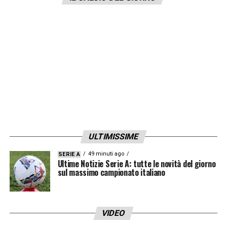
Real? Forse ero troppo giovane, se non
giochi è difficile dimostrare. Pioli mi ha dato
subito fiducia. E io mi sono esaltato».
MALDINI –
«
Per convincermi ci ha messo il
tempo di un caffè. Mi ha chiamato e mi ha
raggiunto a Ibiza, io non ci credevo… è un
mito per me, lo è sempre stato. Ed è
importante ogni sua parola. Come Marcelo
ULTIMISSIME
al Real».
49 minuti ago
SERIE A
Ultime Notizie Serie A: tutte le novità del giorno
DA BAMBINO –
«Terribile, con mio fratello
sul massimo campionato italiano
giocavamo tutto il giorno a pallone,
scassavamo tutto. Mia mamma era
disperata, ci inseguiva per farci mangiare. I
VIDEO