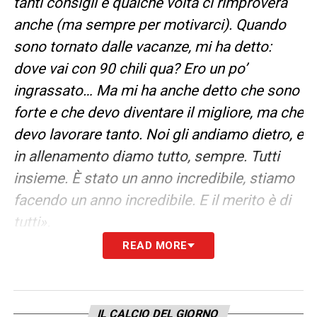
tanti consigli e qualche volta ci rimprovera
anche (ma sempre per motivarci). Quando
sono tornato dalle vacanze, mi ha detto:
dove vai con 90 chili qua? Ero un po’
ingrassato… Ma mi ha anche detto che sono
forte e che devo diventare il migliore, ma che
devo lavorare tanto. Noi gli andiamo dietro, e
in allenamento diamo tutto, sempre. Tutti
insieme. È stato un anno incredibile, stiamo
facendo un anno incredibile. E il merito è di
tutti».
READ MORE
PIOLI –
«
Se è più simpatico di Zidane? Sì,
hai visto le stories? I divertiamo. Lui è forte.
anche Zidane è simpatico, ma parla meno. Il
IL CALCIO DEL GIORNO