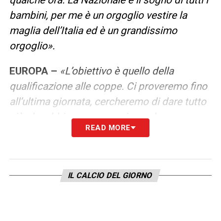
bambini, per me è un orgoglio vestire la
maglia dell’Italia ed è un grandissimo
orgoglio».
EUROPA –
«L’obiettivo è quello della
qualificazione alle coppe. Ci proveremo fino
all’ultima giornata, cercheremo di dare tutto
ciò che abbiamo per raggiungerla».
READ MORE
RIFIUTO ATALANTA –
«Ci ho riflettuto molto
e ci ho pensato, poi ho deciso di rimanere al
Toro. L’ho fatto per il forte legame che ho
IL CALCIO DEL GIORNO
con il club e per il grande senso di
appartenenza alla maglia granata».