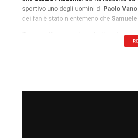
sportivo uno degli uomini di
Paolo Vano
dei fan è stato nientemeno che
Samuele 
Tra un selfie e un autografo il centroca
R
giornata della propria pausa estiva per fa
pungolato proprio sull’argomento.
«Sarai
all’ex
Empoli
.
«Ti vogliamo capitano»
ha 
divertito lo stesso
Ricci
ha allora ricamb
dietro un secondo sorriso. A prescindere,
lungo. Già il prossimo sabato, in occasi
potranno godere di un primo responso. S
fascia sul braccio?
LA PLAYLIST DELLE NOSTRE TOP NEW