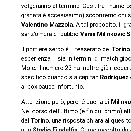
volgeranno al termine. Così, tra i numeros
granata è accesissimo) scopriremo chi si
Valentino Mazzola
. A tal proposito, il g
senz’ombra di dubbio
Vania Milinkovic S
Il portiere serbo è il tesserato del
Torin
esperienza – sia in termini di match gioc
Mole. Il numero 23 ha inoltre già ricopert
specifico quando sia capitan
Rodriguez
ai box causa infortunio.
Attenzione però, perché quella di
Milink
Nel corso dell’ultimo (e fin qui primo) 
dal
Torino
, una risposta chiara al quesi
allo
Stadio Filadelfia
. Come raccolto da