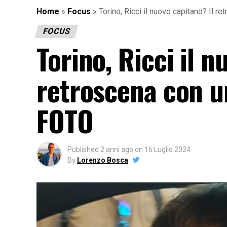
Home
»
Focus
»
Torino, Ricci il nuovo capitano? Il r
FOCUS
Torino, Ricci il n
retroscena con un
FOTO
Published
2 anni ago
on
16 Luglio 2024
By
Lorenzo Bosca