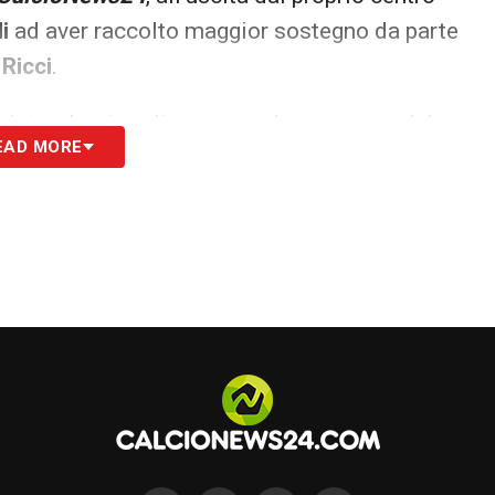
li
ad aver raccolto maggior sostegno da parte
Ricci
.
mpista, che ricordiamo aver decurtato qualche
EAD MORE
rsi trovare sin da subito pronto, è stato
 tu il nuovo capitano?»
ha domandato un fan
aggiunto un altro. Con fare benevolmente
iato:
«Non decido io…»,
prima di trincerarsi
 l’attesa dei fan sabaudi non durerà ancora a
one dell’amichevole con la
Virtus Verona
,
arà proprio
Ricci
a scendere in campo con la
S