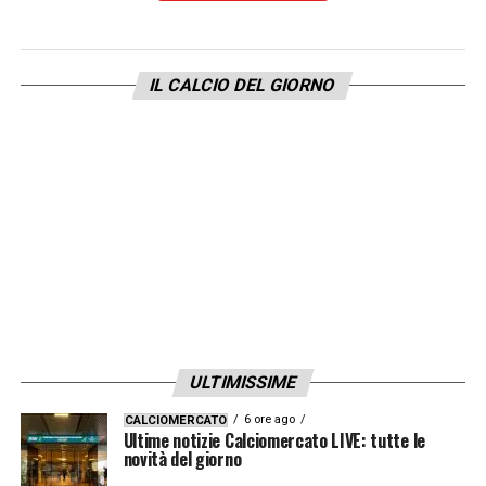
vestire la maglia granata è un impegno
straordinario: rappresentano un club storico
IL CALCIO DEL GIORNO
e una città, visto che gli juventini sono
ovunque ma a Torino si tifa per i granata. E
poi mi aspetto di non vedere più prestazioni
piatte. I calciatori devono metterci il cuore.
Possibile che nessuno si faccia ammonire
per alzare l’agonismo della sfi da o abbia
una reazione di rabbia dopo lo svantaggio
subito?».
ULTIMISSIME
LA PLAYLIST DELLE NOSTRE TOP NEWS
6 ore ago
CALCIOMERCATO
Ultime notizie Calciomercato LIVE: tutte le
novità del giorno