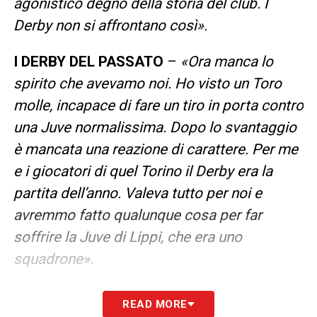
agonistico degno della storia del club. I
Derby non si affrontano così».
I DERBY DEL PASSATO
–
«Ora manca lo
spirito che avevamo noi. Ho visto un Toro
molle, incapace di fare un tiro in porta contro
una Juve normalissima. Dopo lo svantaggio
è mancata una reazione di carattere. Per me
e i giocatori di quel Torino il Derby era la
partita dell’anno. Valeva tutto per noi e
avremmo fatto qualunque cosa per far
soffrire la Juve di Lippi, che era uno
squadrone».
A COSA PUNTA IL TORINO ORA
– «I
READ MORE
giocatori si devono rendere conto che