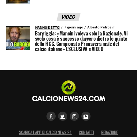
VIDEO
7 giorni ago
Alberto Petrosilli
HANNO DETTO
Bargiggia: «Mancini voleva solo la Nazionale. Vi
svelo cosa è successo davvero dietro le quinte
della FIGC. Campionato Primavera male del
calcio italiano» ESCLUSIVA e VIDEO
SCARICA L’APP DI CALCIO NEWS 24
CONTATTI
REDAZIONE