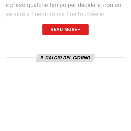
è preso qualche tempo per decidere, non so
se sarà a fine ritiro o a fine tournée in
Francia, ma è una cosa che sicuramente
READ MORE
stiamo risolvendo.
LA PLAYLIST DELLE NOSTRE TOP NEWS
IL CALCIO DEL GIORNO