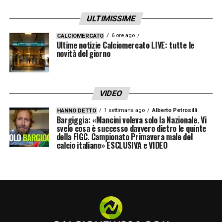
la necessità di inserire nella rosa granata un
ULTIMISSIME
esterno sinistro di qualità, vera e proprio
lacuna dello scacchiere di
6 ore ago
Juric
già in questa
CALCIOMERCATO
Ultime notizie Calciomercato LIVE: tutte le
stagione.
novità del giorno
LA PLAYLIST DELLE NOSTRE TOP NEWS
VIDEO
1 settimana ago
Alberto Petrosilli
HANNO DETTO
Bargiggia: «Mancini voleva solo la Nazionale. Vi
svelo cosa è successo davvero dietro le quinte
della FIGC. Campionato Primavera male del
calcio italiano» ESCLUSIVA e VIDEO