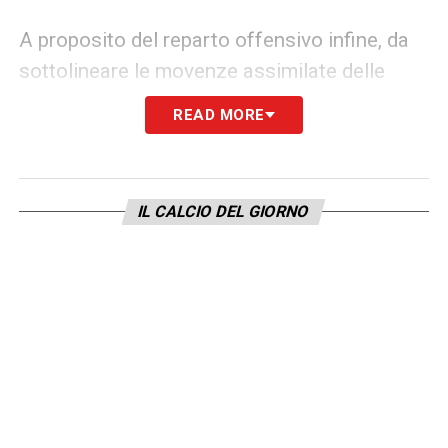
A proposito del reparto offensivo infine, da
sottolineare le movenze assimilate delle
punte di
Vanoli
in campionato. Nell’arco della
READ MORE
stagione abbiamo visto più e più volte
Gytkjaer
o all’occorrenza
Pierini
, “danzare
intorno” al centravanti di peso
Pohjanpalo
IL CALCIO DEL GIORNO
(perno indiscusso dell’attacco lagunare).
E chissà che
Vanoli
, rimpiazzando
naturalmente il numero 20 finladense con il
bomber del
Torino Zapata
, non possa
decidere di puntare proprio su un nuovo
profilo, capace appunto di muoversi a
servizio del colombiano. Senza dimenticare