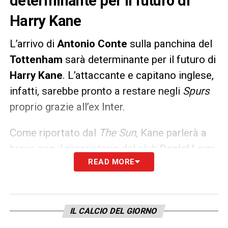
determinante per il futuro di
Harry Kane
L’arrivo di
Antonio
Conte
sulla panchina del
Tottenham
sarà determinante per il futuro di
Harry
Kane
. L’attaccante e capitano inglese,
infatti, sarebbe pronto a restare negli
Spurs
proprio grazie all’ex Inter.
Come riportato dal
The Sun
, Kane parlerà a
breve con il proprietario del club
Daniel Levy
,
READ MORE
che gli proporrà un prolungamento del
contratto e lo blinderà dagli occhi indiscreti
delle big europee,
Manchester City
su tutte.
IL CALCIO DEL GIORNO
LA PLAYLIST DELLE NOSTRE TOP NEWS