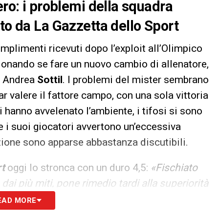
ero: i problemi della squadra
ato da La Gazzetta dello Sport
omplimenti ricevuti dopo l’exploit all’Olimpico
gionando se fare un nuovo cambio di allenatore,
o Andrea
Sottil
. I problemi del mister sembrano
ar valere il fattore campo, con una sola vittoria
ni hanno avvelenato l’ambiente, i tifosi si sono
he i suoi giocatori avvertono un’eccessiva
zione sono apparse abbastanza discutibili.
rt
oggi lo stronca con un duro 4,5:
«Fischiato
ai più miti, pone rimedio tardi alla superiorità
e alcuni errori, ma non c’è sintonia con
EAD MORE