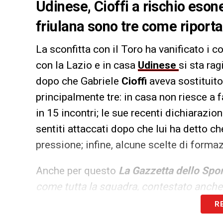
Udinese, Cioffi a rischio eson
friulana sono tre come riport
La sconfitta con il Toro ha vanificato i c
con la Lazio e in casa
Udinese
si sta ra
dopo che Gabriele
Cioffi
aveva sostituit
principalmente tre: in casa non riesce a f
in 15 incontri; le sue recenti dichiarazio
sentiti attaccati dopo che lui ha detto c
pressione; infine, alcune scelte di forma
Anche per questo
La Gazzetta dello Spo
come tutta la squadra, contestato anche d
iniziale sul Torino. Onesto nell’ammetter
R
l’ambiente. E con i giocatori?»