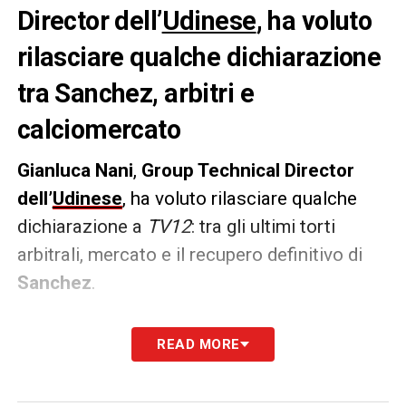
Director dell’
Udinese
, ha voluto
rilasciare qualche dichiarazione
tra Sanchez, arbitri e
calciomercato
Gianluca Nani
,
Group Technical Director
dell’
Udinese
, ha voluto rilasciare qualche
dichiarazione a
TV12
: tra gli ultimi torti
arbitrali, mercato e il recupero definitivo di
Sanchez
.
LE PAROLE
–
«Mercato? Preoccuparsi direi
READ MORE
proprio di no, la famiglia Pozzo ha
dimostrato negli anni di saper rimpiazzare