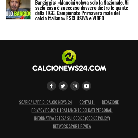
Bargiggia: «Mancini voleva solo la Nazionale. Vi
svelo cosa è successo davvero dietro le quinte
della FIGC. Campionato Primavera male del
calcio italiano» ESCLUSIVA e VIDEO
SCARICA L’APP DI CALCIO NEWS 24
CONTATTI
REDAZIONE
PRIVACY POLICY E TRATTAMENTO DEI DATI PERSONALI
INFORMATIVA ESTESA SUI COOKIE (COOKIE POLICY)
NETWORK SPORT REVIEW