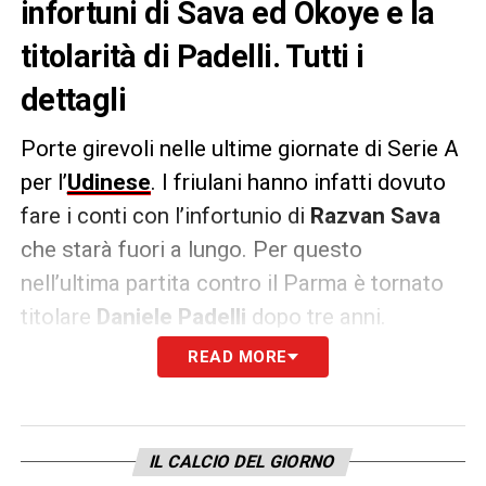
infortuni di Sava ed Okoye e la
titolarità di Padelli. Tutti i
dettagli
Porte girevoli nelle ultime giornate di Serie A
per l’
Udinese
. I friulani hanno infatti dovuto
fare i conti con l’infortunio di
Razvan Sava
che starà fuori a lungo. Per questo
nell’ultima partita contro il Parma è tornato
titolare
Daniele Padelli
dopo tre anni.
READ MORE
Una situazione comunque provvisoria, visto
che
Kosta Runjaic
sta aspettando di riavere
a disposizione
Maduka Okoye
dopo il lungo
IL CALCIO DEL GIORNO
infortunio.