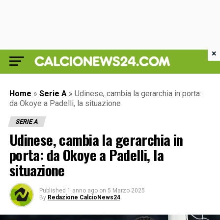
×
Home
»
Serie A
»
Udinese, cambia la gerarchia in porta:
da Okoye a Padelli, la situazione
SERIE A
Udinese, cambia la gerarchia in
porta: da Okoye a Padelli, la
situazione
Published
1 anno ago
on
5 Marzo 2025
By
Redazione CalcioNews24