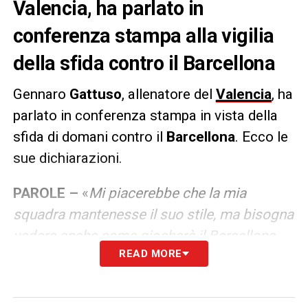
Valencia, ha parlato in
conferenza stampa alla vigilia
della sfida contro il Barcellona
Gennaro
Gattuso
, allenatore del
Valencia
, ha
parlato in conferenza stampa in vista della
sfida di domani contro il
Barcellona
. Ecco le
sue dichiarazioni.
PAROLE –
«
Mi piacerebbe che la mia
squadra mantenesse il suo stile, ma bisogna
vedere anche come giocherà il Barcellona.
READ MORE
Qui al Mestalla c’è sempre una grande
atmosfera, credo avremo 45mila persone
domani allo stadio, ci daranno forza. I nostri