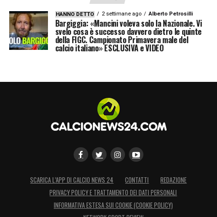
2 settimane ago
Alberto Petrosilli
HANNO DETTO
Bargiggia: «Mancini voleva solo la Nazionale. Vi
svelo cosa è successo davvero dietro le quinte
della FIGC. Campionato Primavera male del
calcio italiano» ESCLUSIVA e VIDEO
SCARICA L’APP DI CALCIO NEWS 24
CONTATTI
REDAZIONE
PRIVACY POLICY E TRATTAMENTO DEI DATI PERSONALI
INFORMATIVA ESTESA SUI COOKIE (COOKIE POLICY)