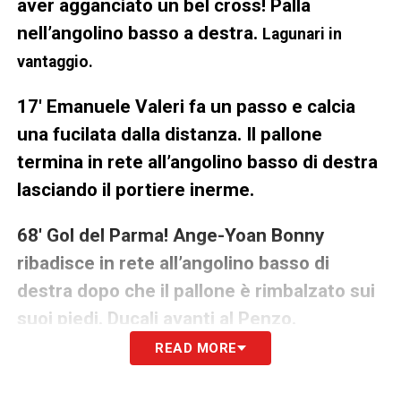
aver agganciato un bel cross! Palla
nell’angolino basso a destra.
Lagunari in
vantaggio.
17′ Emanuele Valeri fa un passo e calcia
una fucilata dalla distanza. Il pallone
termina in rete all’angolino basso di destra
lasciando il portiere inerme.
68′ Gol del Parma! Ange-Yoan Bonny
ribadisce in rete all’angolino basso di
destra dopo che il pallone è rimbalzato sui
suoi piedi. Ducali avanti al Penzo.
READ MORE
LA PLAYLIST DELLE NOSTRE TOP NEWS