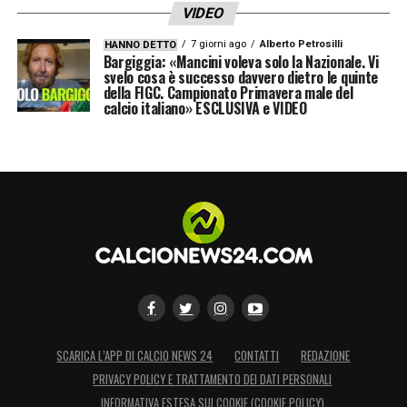
VIDEO
7 giorni ago
Alberto Petrosilli
HANNO DETTO
Bargiggia: «Mancini voleva solo la Nazionale. Vi
svelo cosa è successo davvero dietro le quinte
della FIGC. Campionato Primavera male del
calcio italiano» ESCLUSIVA e VIDEO
SCARICA L’APP DI CALCIO NEWS 24
CONTATTI
REDAZIONE
PRIVACY POLICY E TRATTAMENTO DEI DATI PERSONALI
INFORMATIVA ESTESA SUI COOKIE (COOKIE POLICY)