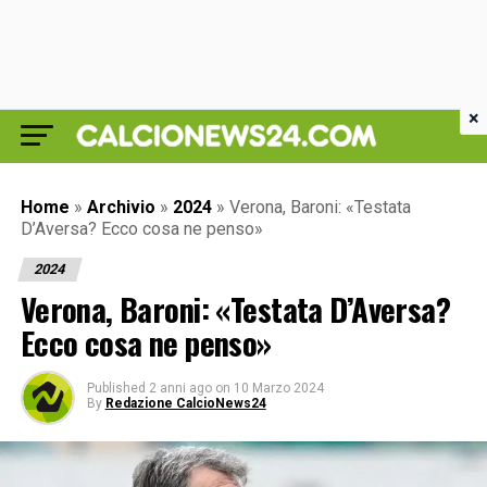
×
Home
»
Archivio
»
2024
»
Verona, Baroni: «Testata
D’Aversa? Ecco cosa ne penso»
2024
Verona, Baroni: «Testata D’Aversa?
Ecco cosa ne penso»
Published
2 anni ago
on
10 Marzo 2024
By
Redazione CalcioNews24