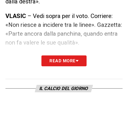
dalla destra».
VLASIC
– Vedi sopra per il voto. Corriere:
«Non riesce a incidere tra le linee». Gazzetta:
«Parte ancora dalla panchina, quando entra
non fa valere le sue qualità».
ADAMS
– Anche lo scozzese è un 5,5 che
READ MORE
induce paragoni con sette giorni prima.
Corriere: «L’eroe di Empoli questa volta non
colpisce ed è impreciso nel giocare i pochi
IL CALCIO DEL GIORNO
palloni che gli capitano in fase offensiva».
Gazzetta: «Reduce dal capolavoro di Empoli,
entra al posto di Sanabria ma stavolta si
vede poco».