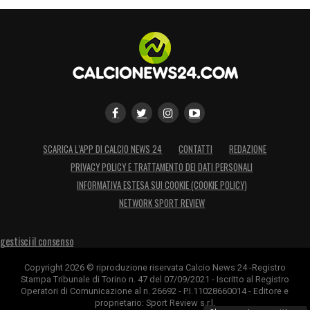
SCARICA L’APP DI CALCIO NEWS 24
CONTATTI
REDAZIONE
PRIVACY POLICY E TRATTAMENTO DEI DATI PERSONALI
INFORMATIVA ESTESA SUI COOKIE (COOKIE POLICY)
NETWORK SPORT REVIEW
gestisci il consenso
Copyright 2026 © riproduzione riservata Calcio News 24 -Registro
Stampa Tribunale di Torino n. 47 del 07/09/2021 - Iscritto al Registro
Operatori di Comunicazione al n. 26692 - P.I.11028660014 - Editore e
proprietario: Sport Review s.r.l.