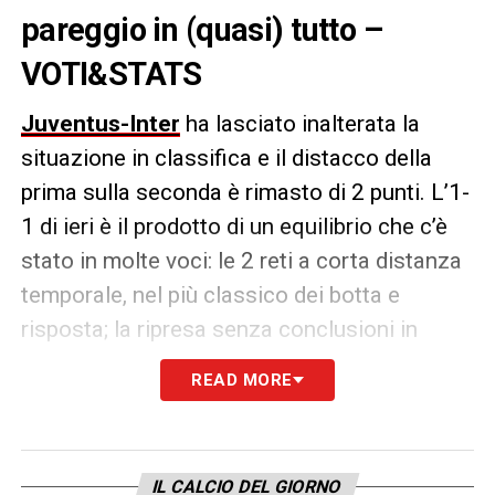
pareggio in (quasi) tutto –
VOTI&STATS
Juventus-Inter
ha lasciato inalterata la
situazione in classifica e il distacco della
prima sulla seconda è rimasto di 2 punti. L’1-
1 di ieri è il prodotto di un equilibrio che c’è
stato in molte voci: le 2 reti a corta distanza
temporale, nel più classico dei botta e
risposta; la ripresa senza conclusioni in
porta, a eccezione di un tentativo nerazzurro;
READ MORE
il dominio territoriale, attestato su
percentuali quasi identiche (49-51); l’indice
di pericolosità (55% per entrambi). A Inzaghi
IL CALCIO DEL GIORNO