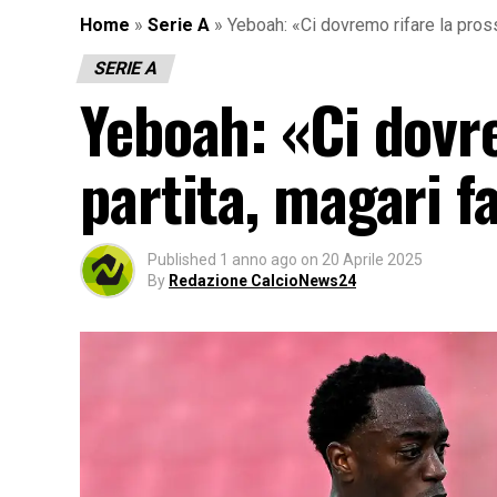
Home
»
Serie A
»
Yeboah: «Ci dovremo rifare la pross
SERIE A
Yeboah: «Ci dovr
partita, magari fa
Published
1 anno ago
on
20 Aprile 2025
By
Redazione CalcioNews24