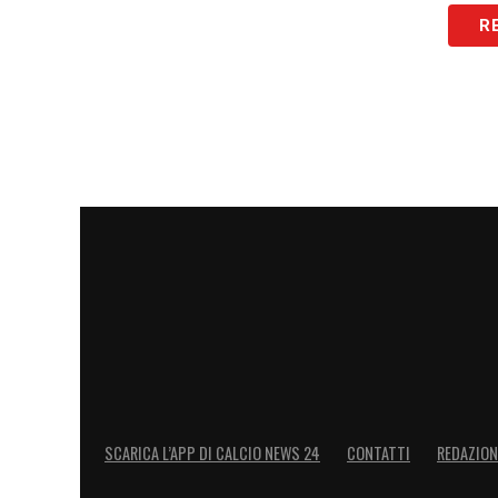
R
SCARICA L’APP DI CALCIO NEWS 24
CONTATTI
REDAZION