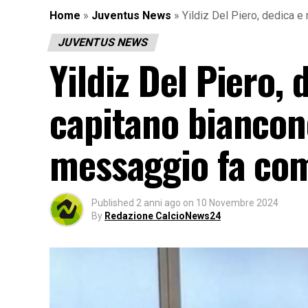
Home
»
Juventus News
»
Yildiz Del Piero, dedica e
JUVENTUS NEWS
Yildiz Del Piero, 
capitano biancone
messaggio fa com
Published
2 anni ago
on
10 Novembre 2024
By
Redazione CalcioNews24