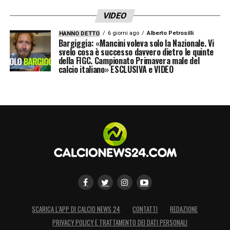
VIDEO
6 giorni ago
Alberto Petrosilli
HANNO DETTO
Bargiggia: «Mancini voleva solo la Nazionale. Vi
svelo cosa è successo davvero dietro le quinte
della FIGC. Campionato Primavera male del
calcio italiano» ESCLUSIVA e VIDEO
SCARICA L’APP DI CALCIO NEWS 24
CONTATTI
REDAZIONE
PRIVACY POLICY E TRATTAMENTO DEI DATI PERSONALI