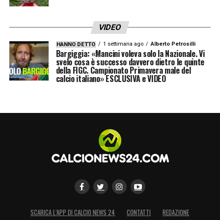
VIDEO
1 settimana ago
Alberto Petrosilli
HANNO DETTO
Bargiggia: «Mancini voleva solo la Nazionale. Vi
svelo cosa è successo davvero dietro le quinte
della FIGC. Campionato Primavera male del
calcio italiano» ESCLUSIVA e VIDEO
SCARICA L’APP DI CALCIO NEWS 24
CONTATTI
REDAZIONE