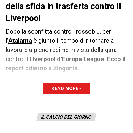
della sfida in trasferta contro il
Liverpool
Dopo la sconfitta contro i rossoblu, per
l’
Atalanta
è giunto il tempo di ritornare a
lavorare a pieno regime in vista della gara
contro il
Liverpool d’Europa League
.
Ecco il
report odierno a Zingonia.
Oggi allenamento mattutino completo per chi
READ MORE
non ha giocato o giocato poco a
Cagliari
;
seduta di solo “scarico”, invece, per chi è
stato impiegato con un buon minutaggio ieri
IL CALCIO DEL GIORNO
sera.
Tutti in gruppo ad eccezione di
Scalvini (per lui terapie).