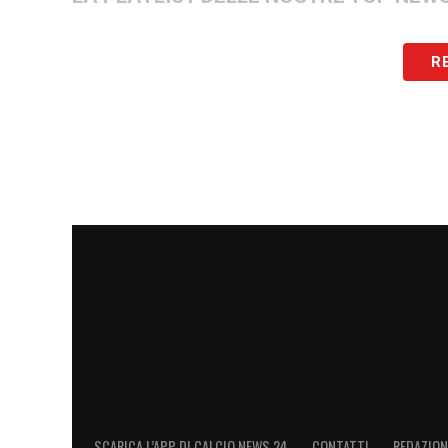
R
SCARICA L’APP DI CALCIO NEWS 24
CONTATTI
REDAZION