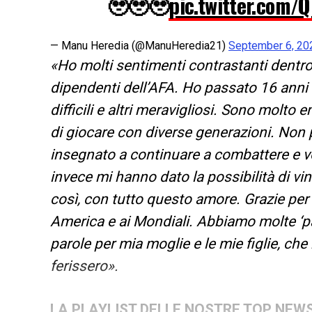
🥹🥹🥹
pic.twitter.com/
— Manu Heredia (@ManuHeredia21)
September 6, 20
«Ho molti sentimenti contrastanti dentro.
dipendenti dell’AFA. Ho passato 16 anni
difficili e altri meravigliosi. Sono molto 
di giocare con diverse generazioni. Non
insegnato a continuare a combattere e vog
invece mi hanno dato la possibilità di vi
così, con tutto questo amore. Grazie per 
America e ai Mondiali. Abbiamo molte ‘pa
parole per mia moglie e le mie figlie, c
ferissero».
LA PLAYLIST DELLE NOSTRE TOP NEW