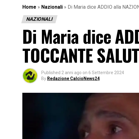
Home
»
Nazionali
»
Di Maria dice ADDIO alla NAZIO
NAZIONALI
Di Maria dice ADD
TOCCANTE SALUTO 
Published
2 anni ago
on
6 Settembre 2024
By
Redazione CalcioNews24