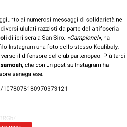
ggiunto ai numerosi messaggi di solidarietà nei
i diversi ululati razzisti da parte della tifoseria
oli
di ieri sera a San Siro.
«Campione!»
, ha
filo Instagram una foto dello stesso Koulibaly,
erso il difensore del club partenopeo. Più tardi
Asamoah
, che con un post su Instagram ha
nsore senegalese.
atus/1078078180970373121
VBRGb/