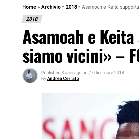
Home
»
Archivio
»
2018
»
Asamoah e Keita supportan
2018
Asamoah e Keita 
siamo vicini» – 
Published
8 anni ago
on
27 Dicembre 2018
By
Andrea Cerrato