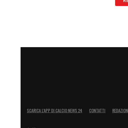
R
LA PLAYLIST DELLE NOSTRE TOP NEW
SCARICA L’APP DI CALCIO NEWS 24
CONTATTI
REDAZION