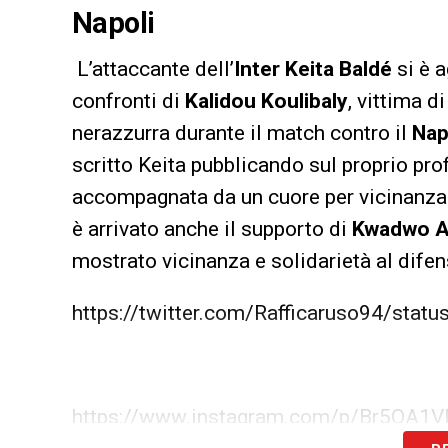
Napoli
L’attaccante dell’
Inter
Keita Baldé
si è a
confronti di
Kalidou Koulibaly
, vittima d
nerazzurra durante il match contro il
Nap
scritto Keita pubblicando sul proprio pro
accompagnata da un cuore per vicinanza v
è arrivato anche il supporto di
Kwadwo 
mostrato vicinanza e solidarietà al dife
https://twitter.com/Rafficaruso94/st
https://www.instagram.com/p/Br5QA1