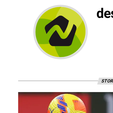
de
STOR