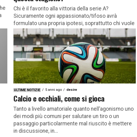
che
Chi è il favorito alla vittoria della serie A?
a
Sicuramente ogni appassionato/tifoso avrà
formulato una propria ipotesi, soprattutto chi vuole
piazzare o ha già piazzato una...
5 anni ago
desire
ULTIME NOTIZIE
Calcio e occhiali, come si gioca
Tanto a livello amatoriale quanto nell’agonismo uno
dei modi più comuni per salutare un tiro o un
passaggio particolarmente mal riuscito è mettere
in discussione, in...