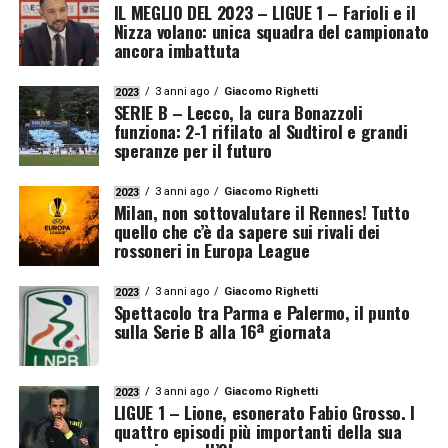
IL MEGLIO DEL 2023 – LIGUE 1 – Farioli e il
Nizza volano: unica squadra del campionato
ancora imbattuta
3 anni ago
Giacomo Righetti
2023
SERIE B – Lecco, la cura Bonazzoli
funziona: 2-1 rifilato al Sudtirol e grandi
speranze per il futuro
3 anni ago
Giacomo Righetti
2023
Milan, non sottovalutare il Rennes! Tutto
quello che c’è da sapere sui rivali dei
rossoneri in Europa League
3 anni ago
Giacomo Righetti
2023
Spettacolo tra Parma e Palermo, il punto
sulla Serie B alla 16ª giornata
3 anni ago
Giacomo Righetti
2023
LIGUE 1 – Lione, esonerato Fabio Grosso. I
quattro episodi più importanti della sua