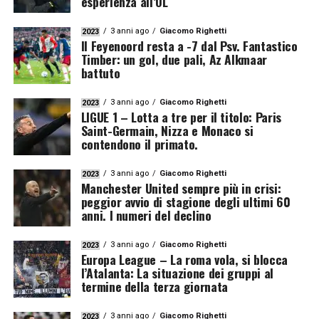
esperienza all’OL
3 anni ago
Giacomo Righetti
2023
Il Feyenoord resta a -7 dal Psv. Fantastico
Timber: un gol, due pali, Az Alkmaar
battuto
3 anni ago
Giacomo Righetti
2023
LIGUE 1 – Lotta a tre per il titolo: Paris
Saint-Germain, Nizza e Monaco si
contendono il primato.
3 anni ago
Giacomo Righetti
2023
Manchester United sempre più in crisi:
peggior avvio di stagione degli ultimi 60
anni. I numeri del declino
3 anni ago
Giacomo Righetti
2023
Europa League – La roma vola, si blocca
l’Atalanta: La situazione dei gruppi al
termine della terza giornata
3 anni ago
Giacomo Righetti
2023