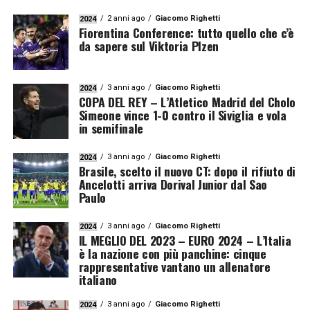
2 anni ago
Giacomo Righetti
2024
Fiorentina Conference: tutto quello che c’è
da sapere sul Viktoria Plzen
3 anni ago
Giacomo Righetti
2024
COPA DEL REY – L’Atletico Madrid del Cholo
Simeone vince 1-0 contro il Siviglia e vola
in semifinale
3 anni ago
Giacomo Righetti
2024
Brasile, scelto il nuovo CT: dopo il rifiuto di
Ancelotti arriva Dorival Junior dal Sao
Paulo
3 anni ago
Giacomo Righetti
2024
IL MEGLIO DEL 2023 – EURO 2024 – L’Italia
è la nazione con più panchine: cinque
rappresentative vantano un allenatore
italiano
3 anni ago
Giacomo Righetti
2024